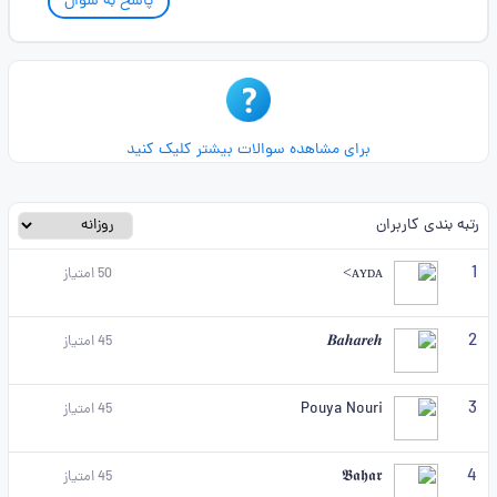
پاسخ به سوال
برای مشاهده سوالات بیشتر کلیک کنید
رتبه بندی کاربران
1
ᴀʏᴅᴀ>
50
امتیاز
2
𝑩𝒂𝒉𝒂𝒓𝒆𝒉
45
امتیاز
3
Pouya Nouri
45
امتیاز
4
𝕭𝖆𝖍𝖆𝖗
45
امتیاز