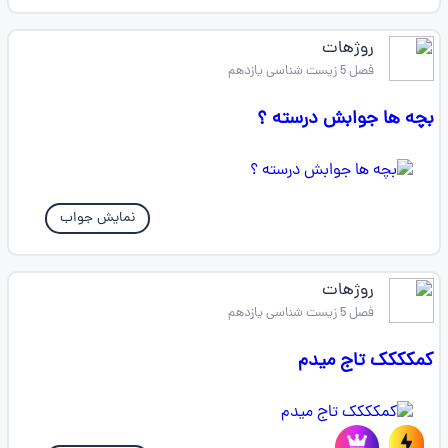
روژهات
فصل 5 زیست شناسی یازدهم
بچه ها جوابش درسته ؟
نمایش جواب
روژهات
فصل 5 زیست شناسی یازدهم
کمکککک تاج میدم