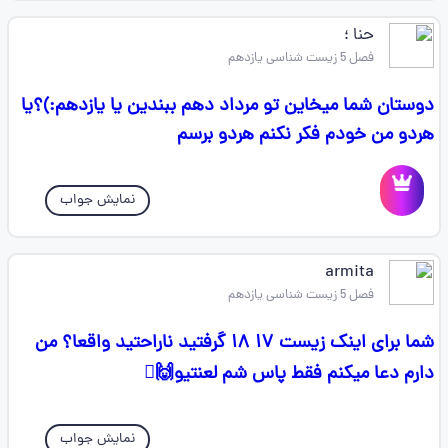
حنا ؛
فصل 5 زیست شناسی یازدهم
دوستان شما میخاین تو مرداد دهم ببندین یا یازدهم:)؟یا
هردو من خودم فکر نکنم هردو برسم
نمایش جواب
armita
فصل 5 زیست شناسی یازدهم
شما برای اینک زیست ۱۷ ۱۸ گرفتید ناراحتید واقعا؟ من
دارم دعا میکنم فقط پاس شم لعنتیو🙌🫩
نمایش جواب