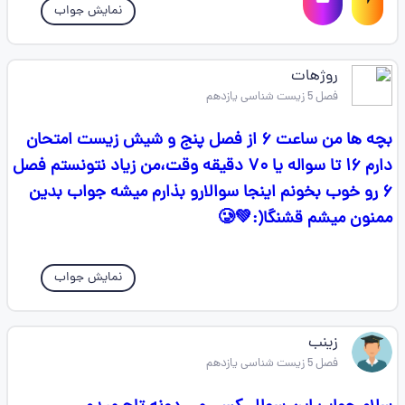
نمایش جواب
روژهات
فصل 5 زیست شناسی یازدهم
بچه ها من ساعت ۶ از فصل پنج و شیش زیست امتحان
دارم ۱۶ تا سواله یا ۷۰ دقیقه وقت،من زیاد نتونستم فصل
۶ رو خوب بخونم اینجا سوالارو بذارم میشه جواب بدین
ممنون میشم قشنگا(:💚🥲
نمایش جواب
زینب
فصل 5 زیست شناسی یازدهم