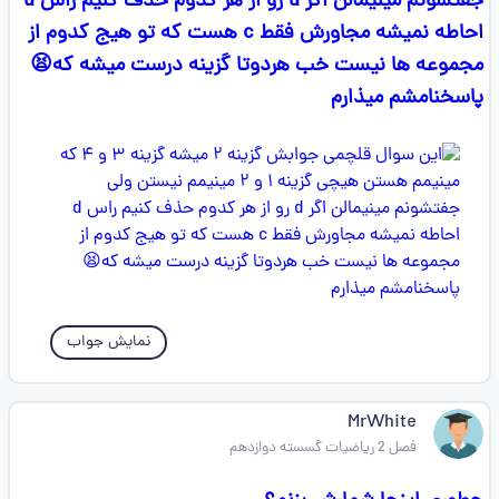
جفتشونم مينيمالن اگر d رو از هر كدوم حذف كنيم راس d
احاطه نميشه مجاورش فقط c هست كه تو هيج كدوم از
مجموعه ها نیست خب هردوتا گزينه درست ميشه كه😫
پاسخنامشم میذارم
نمایش جواب
MrWhite
فصل 2 ریاضیات گسسته دوازدهم