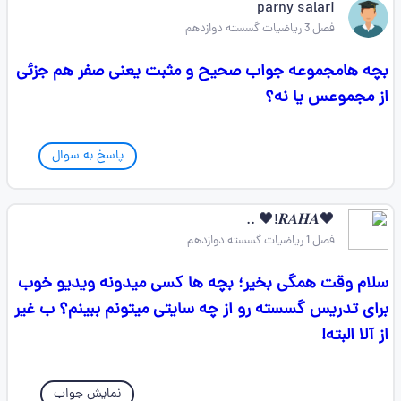
parny salari
فصل 3 ریاضیات گسسته دوازدهم
بچه هامجموعه جواب صحیح و مثبت یعنی صفر هم جزئی
از مجموعس یا نه؟
پاسخ به سوال
🖤𝑹𝑨𝑯𝑨!🖤 ..
فصل 1 ریاضیات گسسته دوازدهم
سلام وقت همگی بخیر؛ بچه ها کسی میدونه ویدیو خوب
برای تدریس گسسته رو از چه سایتی میتونم ببینم؟ ب غیر
از آلا البته!
نمایش جواب