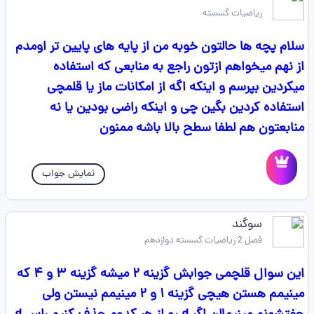
ریاضیات گسسته
سلام پچه ها حالتون خوبه من از پایه های پایین تر اومدم
از نهم میخواهم ازتون راجع به منابعی که استفاده
میکردین بپرسم و اینکه اگه از امکانات ماز یا قلمچی
استفاده کردین بگین چی و اینکه راضی بودین یا نه
منابعتون هم لطفا سطح بالا باشه ممنون
نمایش جواب
سوگند
فصل 2 ریاضیات گسسته دوازدهم
اين سوال قلچمى جوابش گزينه ۲ میشه گزينه ۳ و ۴ كه
مينيمم هستن هيچى گزينه ۱ و ۲ مينيمم نيستن ولى