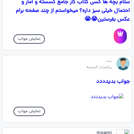
سلام بچه ها کسی کتاب کار جامع گسسته و آمار و
احتمال خیلی سبز داره؟ میخواستم از چند صفحه برام
عکس بفرستین😭😭
نمایش جواب
....
ریاضیات گسسته
جواب بدیدددد
نمایش جواب
moami