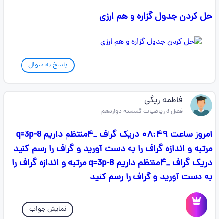
حل کردن جدول گزاره و هم ارزی
پاسخ به سوال
فاطمه ریگی
فصل 3 ریاضیات گسسته دوازدهم
امروز ساعت ۰۸:۴۹ دريک گراف _۴منتظم داريم q=3p-8
مرتبه و اندازه گراف را به دست آوريد و گراف را رسم كنيد
دريک گراف _۴منتظم داريم q=3p-8 مرتبه و اندازه گراف را
به دست آوريد و گراف را رسم كنيد
نمایش جواب