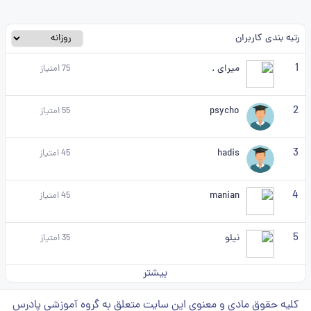
رتبه بندی کاربران
1
میرای .
75
امتیاز
2
psycho
55
امتیاز
3
hadis
45
امتیاز
4
manian
45
امتیاز
5
نیلو
35
امتیاز
بیشتر
کلیه حقوق مادی و معنوی این سایت متعلق به گروه آموزشی پادرس