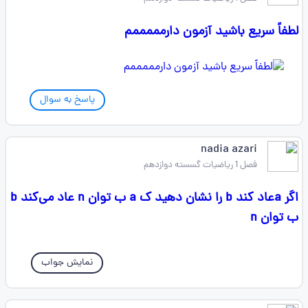
لطفاً سریع باشید آزمون دارمممممم
پاسخ به سوال
nadia azari
فصل 1 ریاضیات گسسته دوازدهم
اگر aعاد کند b را نشان دهید ک a ب توان n عاد می‌کند b
ب توان n
نمایش جواب