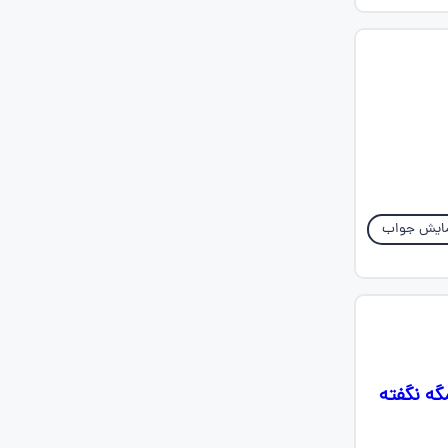
ایش جواب
یشم. مگه نگفته