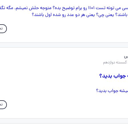
نم
ی
 جواب بدید؟
نم