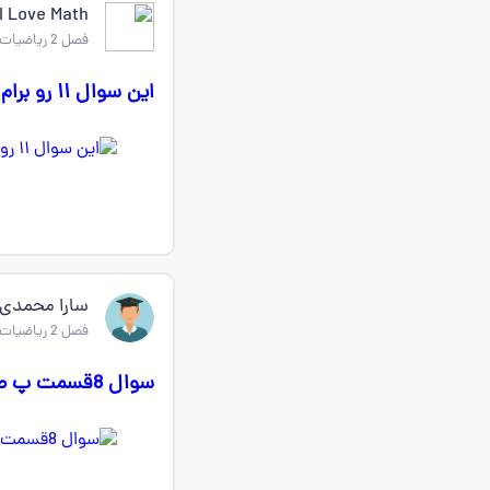
I Love Math
فصل 2 ریاضیات گسسته دوازدهم
این سوال ۱۱ رو برام حل کنید چجوری حل میشه؟
سارا محمدی
فصل 2 ریاضیات گسسته دوازدهم
سوال 8قسمت پ صفحه 53