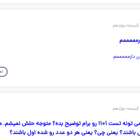
رمممممم
نم
سلام بچه ها کسی می تونه تست ۱۱۰۱ رو برام توضیح بده؟ متوجه حلش نم
 باشند؟ یعنی چی؟ یعنی هر دو عدد رو شده اول باشند؟