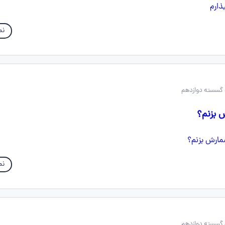
نم
 بزنم؟
نم