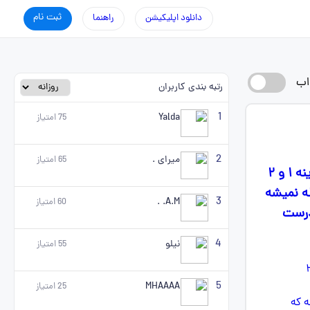
ثبت نام
دانلود اپلیکیشن
راهنما
اب
رتبه بندی کاربران
1
Yalda
75
امتیاز
2
میرای .
65
امتیاز
اين سوال قلچمى جوابش گزينه ۲ میشه گزينه ۳ و ۴ كه مينيمم هستن هيچى گزينه ۱ و ۲
مالن اگر d رو از هر كدوم حذف كنيم راس d احاطه نميشه
3
A.M. .
60
امتیاز
 درست
4
نیلو
55
امتیاز
5
MHAAAA
25
امتیاز