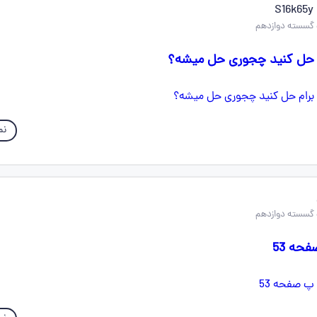
S16k65y 
نم