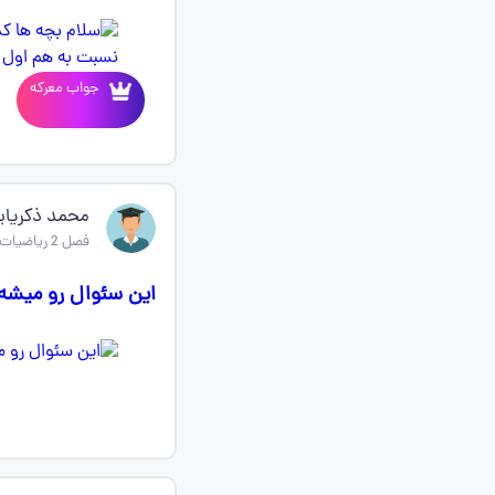
جواب معرکه
محمد ذکریای
فصل 2 ریاضیات گسسته دوازدهم
این سئوال رو میشه