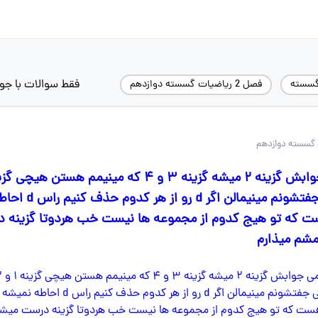
فقط سوالات با جو
گسسته
فصل 2 ریاضیات گسسته دوازدهم
مينيمم نيستن ولى جفتشونم ميني
رش فقط c هست كه تو هيج كدوم از مجموعه ها نیست خب هردوتا گزينه
شم میذارم