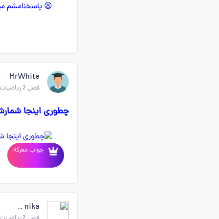
MrWhite
فصل 2 ریاضیات گسسته دوازدهم
چطوری اینجا شمارش
جواب معرکه
nika ..
فصل 2 ریاضیات گسسته دوازدهم