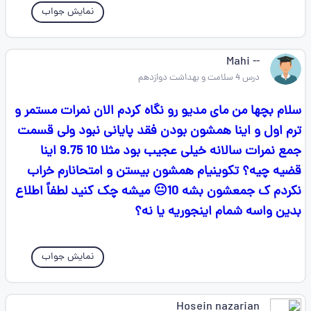
نمایش جواب
-- Mahi
درس 4 سلامت و بهداشت دوازدهم
سلام بچها من مای مدیو رو نگاه کردم الان نمرات مستمر و
ترم اول و اینا همشون بودن فقد پایانی نبود ولی قسمت
جمع نمرات سالانه خیلی عجیب بود مثلا 10 9.75 اینا
قضیه چیه؟ تکوینیام همشون بیستن و امتحانارم خراب
نکردم ک جمعشون بشه 10😐 میشه چک کنید لطفاً اطلاع
بدین واسه شمام اینجوریه یا نه؟
نمایش جواب
Hosein nazarian