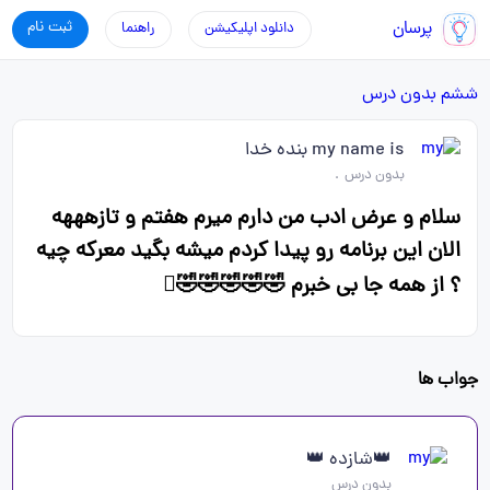
پرسان
ثبت نام
دانلود اپلیکیشن
راهنما
ششم
بدون درس
my name is بنده خدا
بدون درس
.
سلام و عرض ادب من دارم میرم هفتم و تازهههه
الان این برنامه رو پیدا کردم میشه بگید معرکه چیه
؟ از همه جا بی خبرم 🤣🤣🤣🤣🤣🫪
جواب ها
👑شازده 👑
بدون درس