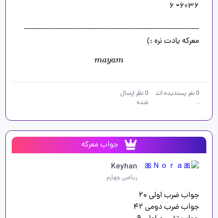
معرکه یادت نره :)
m
a
y
a
m
0
نفر پسندیده اند
0
نظر ارسال
.
شده
جواب معرکه
Keyhan
ریاضی چهارم