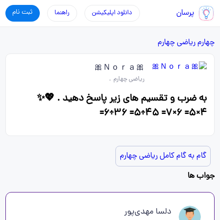
پرسان
ثبت نام
دانلود اپلیکیشن
راهنما
چهارم
ریاضی چهارم
🎀Ｎｏｒａ🎀
ریاضی چهارم
.
به ضرب و تقسیم های زیر پاسخ دهید . 💖✨️
۴×۵= ۶×۷= ۴۵÷۵= ۳۶÷۶=
گام به گام کامل ریاضی چهارم
جواب ها
دلسا مهدی‌پور