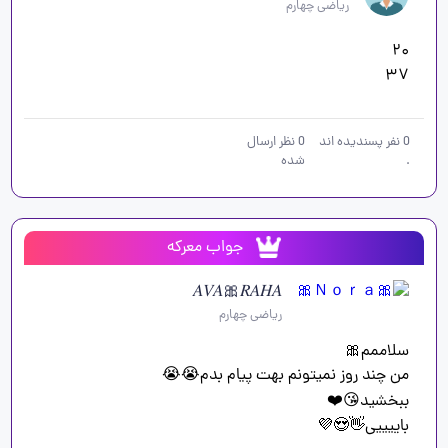
ریاضی چهارم
۳۷
0
نفر پسندیده اند
0
نظر ارسال
.
شده
جواب معرکه
𝐴𝑉𝐴🎀𝑅𝐴𝐻𝐴
ریاضی چهارم
باییییی👋😍💜