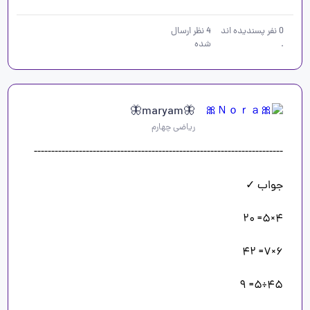
0
نفر پسندیده اند
4
نظر ارسال
.
شده
🦋maryam🦋
ریاضی چهارم