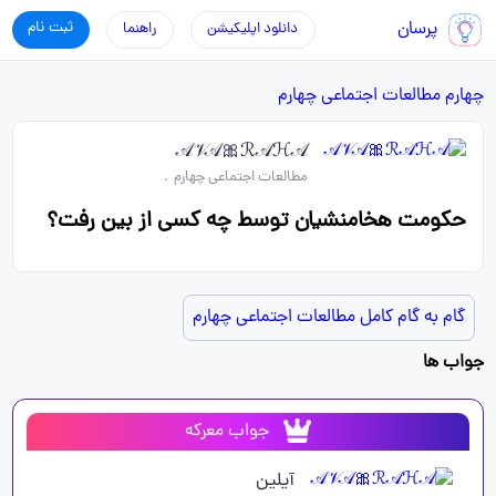
پرسان
ثبت نام
دانلود اپلیکیشن
راهنما
چهارم
مطالعات اجتماعی چهارم
𝒜𝒱𝒜🎀ℛ𝒜ℋ𝒜
مطالعات اجتماعی چهارم
.
حکومت هخامنشیان توسط چه کسی از بین رفت؟
گام به گام کامل مطالعات اجتماعی چهارم
جواب ها
جواب معرکه
آیلین