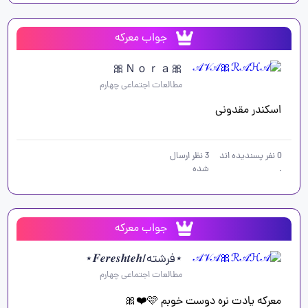
جواب معرکه
🎀Ｎｏｒａ🎀
مطالعات اجتماعی چهارم
اسکندر مقدونی 
0
نفر پسندیده اند
3
نظر ارسال
.
شده
جواب معرکه
⋆فرشته/𝑭𝒆𝒓𝒆𝒔𝒉𝒕𝒆𝒉⋆
مطالعات اجتماعی چهارم