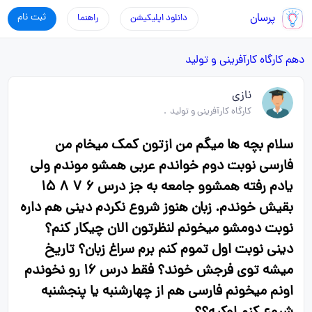
پرسان
ثبت نام
دانلود اپلیکیشن
راهنما
دهم
کارگاه کارآفرینی و تولید
نازی
کارگاه کارآفرینی و تولید
.
سلام بچه ها میگم من ازتون کمک میخام من
فارسی نوبت دوم خواندم عربی همشو‌ موندم ولی
یادم رفته همشوو‌ جامعه به جز درس ۶ ۷ ۸ ۱۵
بقیش خوندم. زبان هنوز شروع نکردم‌ دینی هم داره
نوبت دومشو میخونم لنظرتون الان چیکار کنم؟
دینی نوبت اول تموم کنم برم سراغ زبان؟ تاریخ
میشه توی فرجش خوند؟ فقط درس ۱۶ رو نخوندم
اونم میخونم فارسی هم از چهارشنبه یا پنجشنبه