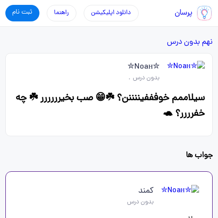
پرسان
ثبت نام
دانلود اپلیکیشن
راهنما
نهم
بدون درس
✮Noaн✮
بدون درس
.
سیلاممم خوفففیننننن؟ ☘️😁 صب بخیرررررر ☘️ چه
خفرررر؟ 🐢
جواب ها
کمند
بدون درس