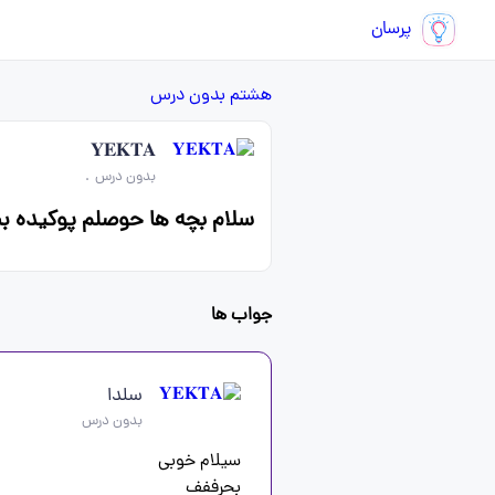
پرسان
هشتم
بدون درس
𝐘𝐄𝐊𝐓𝐀
بدون درس
.
سلام بچه ها حوصلم پوکیده بیا
جواب ها
سلدا
بدون درس
بحرففف