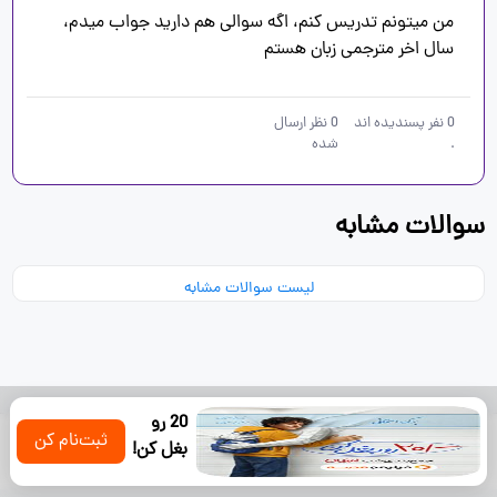
من میتونم تدریس کنم، اگه سوالی هم دارید جواب میدم، 
سال اخر مترجمی زبان هستم
0
نفر پسندیده اند
0
نظر ارسال
.
شده
سوالات مشابه
لیست سوالات مشابه
20 رو
کلیه حقوق مادی و معنوی این سایت متعلق به گروه آموزشی پادرس
ثبت‌نام کن
بغل کن!
است. پاییز 1401