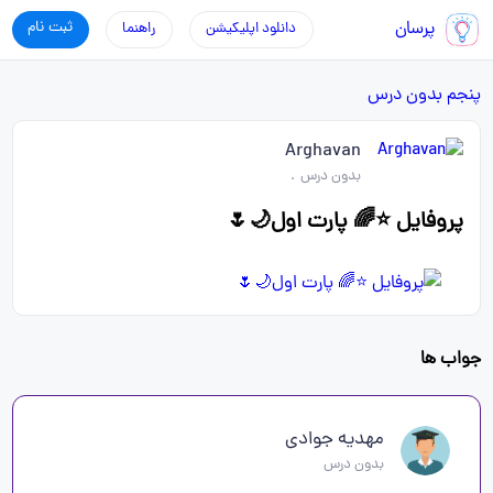
پرسان
ثبت نام
دانلود اپلیکیشن
راهنما
پنجم
بدون درس
Arghavan
بدون درس
.
پروفایل ⭐🌈 پارت اول🌙🌷
جواب ها
مهدیه جوادی
بدون درس