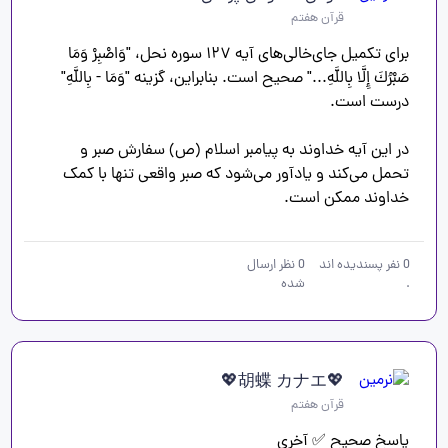
قرآن هفتم
برای تکمیل جای‌خالی‌های آیه ۱۲۷ سوره نحل، "وَاصْبِرْ وَمَا 
صَبْرُكَ إِلَّا بِاللَّهِ..." صحیح است. بنابراین، گزینه "وَمَا - بِاللَّهِ" 
در این آیه خداوند به پیامبر اسلام (ص) سفارش صبر و 
تحمل می‌کند و یادآور می‌شود که صبر واقعی تنها با کمک 
خداوند ممکن است.
0
نفر پسندیده اند
0
نظر ارسال
.
شده
💖胡蝶 カナエ💖
قرآن هفتم