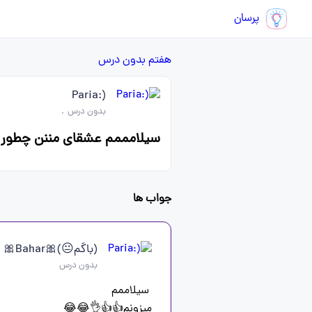
پرسان
هفتم
بدون درس
(:Paria
بدون درس
.
سیلامممم عشقای مننن چطور 
جواب ها
(باگم😐)🎀Bahar🎀
بدون درس
میزونم👍👍👌😂😂