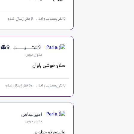
0
نفر پسندیده اند
.
6
نظر ارسال شده
✞شـّــــیَـــــتـہِ✞👻
بدون درس
سلاو خوشی باوان
0
نفر پسندیده اند
.
32
نظر ارسال شده
امیر عباس
بدون درس
عالیمم تو چطوری