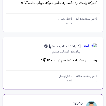
'معرکه یادت نره؛ فقط به خاطر معرکه جواب دادم'🙄🎀
0
نفر پسندیده اند
6
نظر ارسال
.
شده
[دلباخته ننه بدخوام] 😝
پیام های آسمانی هشتم
رهبرمون مرد به ک³ما هم نیست 💔🧑‍🦯
1
نفر پسندیده اند
2
نظر ارسال
.
شده
12345