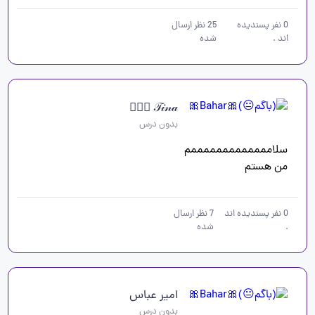
0
نفر پسندیده
25
نظر ارسال
اند
.
شده
𝒯𝒾𝓃𝒶 🧚🏻‍♀️
بدون درس
من هستم
0
نفر پسندیده اند
7
نظر ارسال
.
شده
امیر عباس
بدون درس