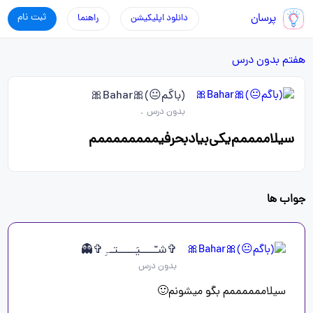
پرسان
ثبت نام
دانلود اپلیکیشن
راهنما
هفتم
بدون درس
(باگم😐)🎀Bahar🎀
بدون درس
.
سیلاممممم‌یکی‌بیاد‌بحرفیممممممممم
جواب ها
✞شـّــــیَـــــتـہِ✞👻
بدون درس
سیلاممممممم بگو میشونم🙂