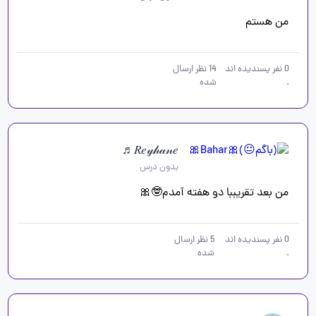
من هستم
0
نفر پسندیده اند
14
نظر ارسال
.
شده
𝑅𝑒𝓎𝒽𝒶𝓃𝑒♬
بدون درس
من بعد تقریببا دو هفته آمدم🤓🎀
0
نفر پسندیده اند
5
نظر ارسال
.
شده