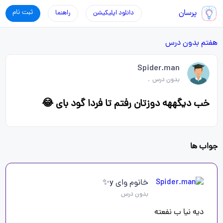
پرسان
ثبت نام
دانلود اپلیکیشن
راهنما
هفتم
بدون درس
Spider.man
بدون درس
.
خب دیگههه دوزتان رفتم تا فردا گود بای 😂
جواب ها
خانوم وای y✨
بدون درس
دیه نیا ب نفعته