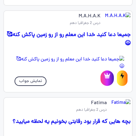
M.A.H.A.K
درس 2 جغرافیا دهم
جمیعا دعا کنید خدا این معلم رو از رو زمین پاکش کنه🥰
😃
نمایش جواب
Fatima
درس 2 جغرافیا دهم
بچه هایی که قرار بود رقابتی بخونیم یه لحظه میایید؟