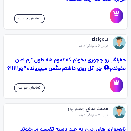
نمایش جواب
zizigolu
درس 2 جغرافیا دهم
جغرافیا رو چجوری بخونم که تموم شه طول ترم اصن
نخوندم😭 چرا کل روزو داشتم مگس میچروندم؟چرااااا؟
نمایش جواب
محمد صالح رحیم پور
درس 2 جغرافیا دهم
ناهمواری های ایران به چند دسته تقسیم می‌شوند