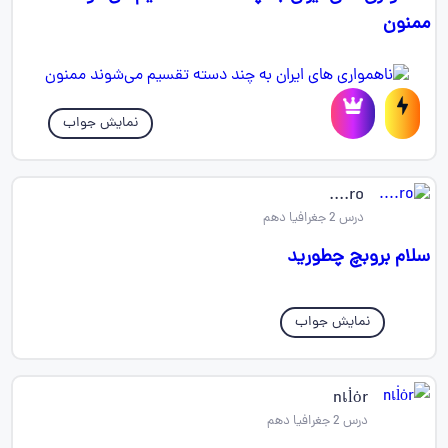
ممنون
نمایش جواب
ro....
درس 2 جغرافیا دهم
سلام بروبچ چطورید
نمایش جواب
nเl̇ȯr
درس 2 جغرافیا دهم