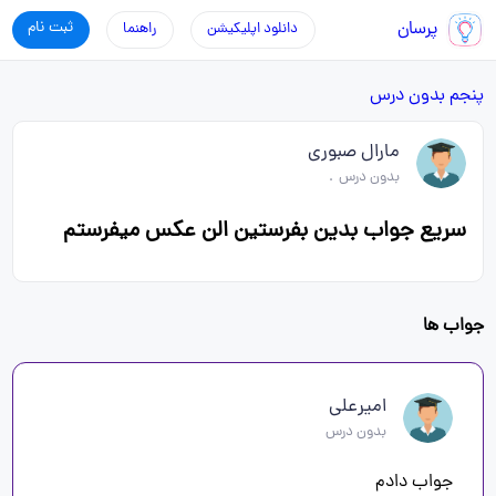
پرسان
ثبت نام
دانلود اپلیکیشن
راهنما
پنجم
بدون درس
مارال صبوری
بدون درس
.
سریع جواب بدین بفرستین الن عکس میفرستم
جواب ها
امیرعلی
بدون درس
جواب دادم