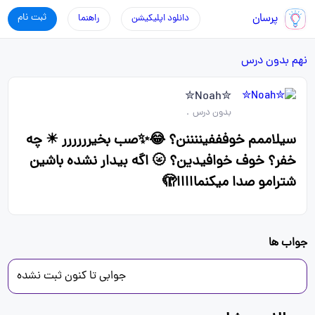
پرسان
ثبت نام
دانلود اپلیکیشن
راهنما
نهم
بدون درس
✮Noah✮
بدون درس
.
سیلاممم خوفففیننننن؟ 😂✨صب بخیرررررر ☀ چه
خفر؟ خوف خوافیدین؟ 🌝 اگه بیدار نشده باشین
شترامو صدا میکنمااااا🫣
جواب ها
جوابی تا کنون ثبت نشده