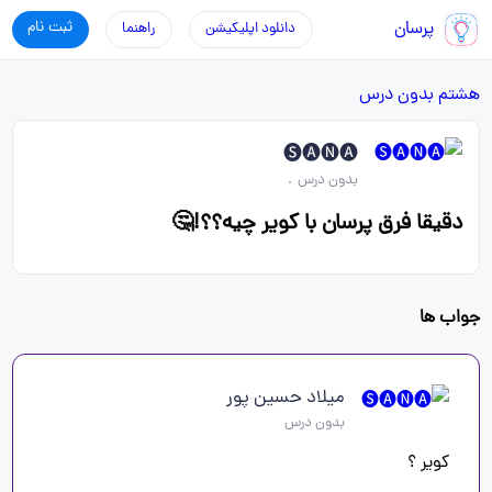
پرسان
ثبت نام
دانلود اپلیکیشن
راهنما
هشتم
بدون درس
🅢︎🅐︎︎🅝︎🅐︎︎
بدون درس
.
دقیقا فرق پرسان با کویر چیه؟؟!🤔
جواب ها
میلاد حسین پور
بدون درس
کویر ؟