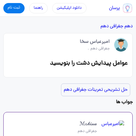
پرسان
ثبت نام
دانلود اپلیکیشن
راهنما
دهم
جغرافی دهم
امیرعباس سخا
جغرافی دهم
.
عوامل پیدایش دشت را بنویسید
حل تشریحی تمرینات جغرافی دهم
جواب ها
ℳℴ𝒷𝒾𝓃𝒶
جغرافی دهم