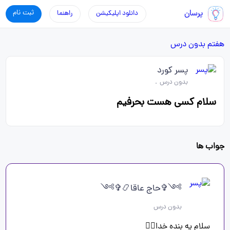
پرسان
ثبت نام
دانلود اپلیکیشن
راهنما
هفتم
بدون درس
پسر کورد
بدون درس
.
سلام کسی هست بحرفیم
جواب ها
༻✞حاج عاقا📿✞༻
بدون درس
سلام یه بنده خدا✋🏻