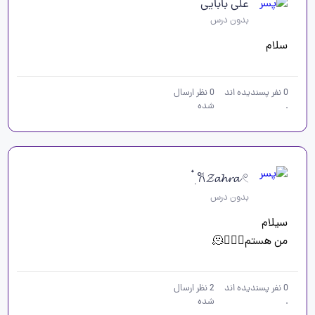
علی بابایی
بدون درس
سلام 
0
نفر پسندیده اند
0
نظر ارسال
.
شده
𐙚𝓩𝓪𝓱𝓻𝓪 𓏲 ๋࣭
بدون درس
من هستم🙆🏻‍♀️🫠
0
نفر پسندیده اند
2
نظر ارسال
.
شده