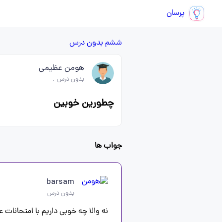
پرسان
ششم
بدون درس
هومن عظیمی
بدون درس
.
چطورین خوبین
جواب ها
barsam
بدون درس
نه والا چه خوبی داریم با امتحانات 