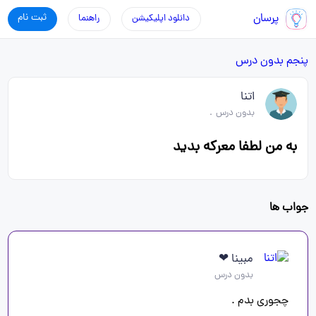
پرسان
ثبت نام
دانلود اپلیکیشن
راهنما
پنجم
بدون درس
اتنا
بدون درس
.
به من لطفا معرکه بدید
جواب ها
مبینا ❤
بدون درس
چجوری بدم .