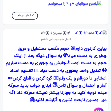
نمایش جواب
🌱🦋𝓗𝓸𝓼𝓷𝓪 🦋🌱
فصل پنجم ریاضی ششم
بیاین کارتون دارم😁 حجم مکعب مستطیل و مربع
چطوری به دست میاد🫣 یه سوآل دیگه بعد از اینکه
حجم به دست اومد گنجایش رو چجوری به دست میاریم
😬 تبدیل واحد چطوری به دست میاد😵‍💫 تقسیم اعداد
اعشاری تا دورقم و یک رقم😶‍🌫️ گرد کردن و قطع کردن👀
آمار و احتمال و سوآل تاس😇 اینارو جواب بدید معرکه
میدم توجه کنید به چهارتا بیشتر نمیشه معرکه داد اگه
دیر اومدین نارحت نشین و گزارشم نکنید🤗