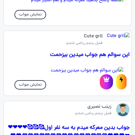
نمایش جواب
Cute gril
فصل پنجم ریاضی ششم
این سوالم هم جواب میدین بیزحمت
نمایش جواب
زینب نصیری
فصل پنجم ریاضی ششم
جواب بدین معرکه میدم به سه نفر اول🥰🥰🥰❤❤❤❤