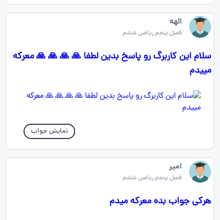
الهه‌
فصل پنجم ریاضی ششم
سلام این کاربرگ رو پاسخ بدین لطفا 🙏 🙏 🙏 🙏 معرکه
مییدم
نمایش جواب
امیر
فصل پنجم ریاضی ششم
هرکی جواب بده معرکه میدم