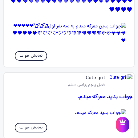
❤🧡🧡🧡💛💛💜💜💜💜💚💚💚💚💚💜💜💜💜🖤🖤
🖤🖤🖤🖤
نمایش جواب
Cute gril
فصل پنجم ریاضی ششم
جواب بدید معرکه میدم.
نمایش جواب