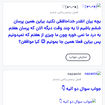
(๑•ᴗ•๑)♡
فصل پنجم ریاضی ششم
بچه بیان انقدر خداحافظی نکنید بیاین همین پرسان
ششم باشیم تا یه چند وقت دیگه الان که پرسان هفتم
به درد ما نمی خوره چون ما چیزی از هفتم که نمیدونیم
پس بیاین فعلا همین جا بمونیم 😉 کیا موافقن؟
نمایش جواب
nazanin
فصل پنجم ریاضی ششم
جواب سوال دو آنیه 👇