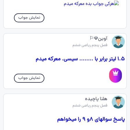
نمایش جواب
آوین☫⚐
فصل پنجم ریاضی ششم
۱.۵ لیتر برابر با ........ سیسی. معرکه میدم
نمایش جواب
هلنا پاچیده
فصل پنجم ریاضی ششم
پاسخ سوالهای ۸و ۹ را میخواهم