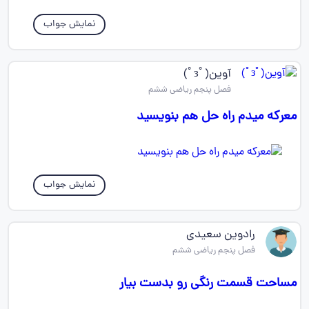
نمایش جواب
آوین(ﾟзﾟ)
فصل پنجم ریاضی ششم
معرکه میدم راه حل هم بنویسید
نمایش جواب
رادوین سعیدی
فصل پنجم ریاضی ششم
مساحت قسمت رنگی رو بدست بیار