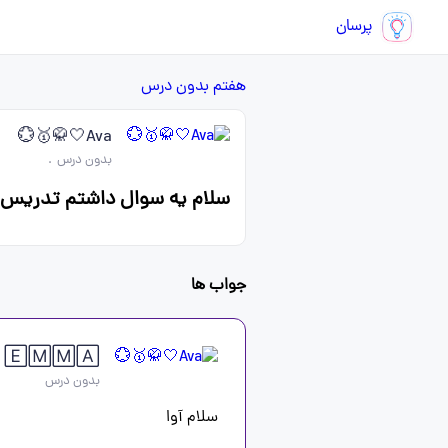
پرسان
هفتم
بدون درس
Ava🤍🥋🥇💮
بدون درس
.
سلام یه سوال داشتم تدریس م
جواب ها
🄴🄼🄼🄰
بدون درس
سلام آوا