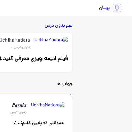
پرسان
نهم
بدون درس
UchihaMadara
بدون درس
.
فیلم انیمه چیزی معرفی کنید.🫠🫠
جواب ها
𝑷𝒂𝒓𝒏𝒊𝒂
بدون درس
همونایی که پایین گفتم🥰🤙