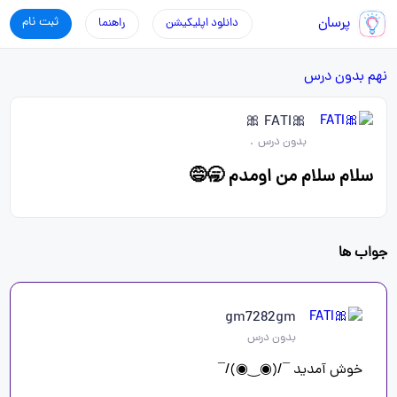
پرسان
ثبت نام
دانلود اپلیکیشن
راهنما
نهم
بدون درس
🎀FATI 🎀
بدون درس
.
سلام سلام من اومدم 🥱😅
جواب ها
gm7282gm
بدون درس
خوش آمدید ⁦¯⁠/⁠(⁠◉⁠‿⁠◉⁠)⁠/⁠¯⁩
