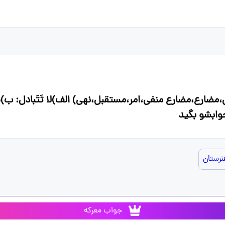
ع،مضارع منفی،امر،مستقبل،نهی) الف)لا تَتَبادل: ب)سَتکتُب
وابشو بگید
نرستان
جواب معرکه