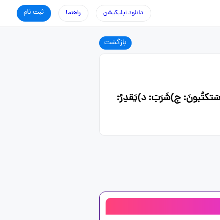
ثبت نام
دانلود اپلیکیشن
راهنما
بازگشت
ونَ: ج)شَرَبَ: د)یَقدِرُ: