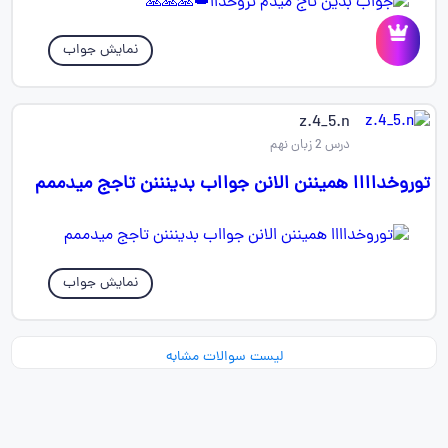
نمایش جواب
z.4_5.n
درس 2 زبان نهم
توروخداااا همیننن الانن جوااب بدینننن تاجج میدممم
نمایش جواب
لیست سوالات مشابه