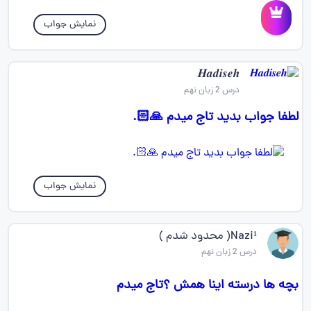
نمایش جواب
𝑯𝒂𝒅𝒊𝒔𝒆𝒉
درس 2 زبان نهم
لطفا جواب بدید تاج میدم 🙏🏻.
نمایش جواب
Nazi¹( محدود شدم )
درس 2 زبان نهم
بچه ها درسته اینا همش ؟تاج میدم