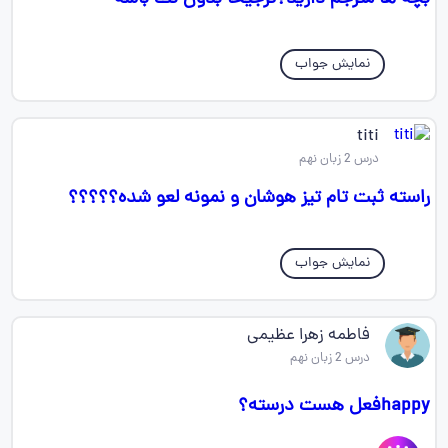
نمایش جواب
titi
درس 2 زبان نهم
راسته ثبت تام تیز هوشان و نمونه لعو شده؟؟؟؟؟
نمایش جواب
فاطمه زهرا عظیمی
درس 2 زبان نهم
happyفعل هست درسته؟