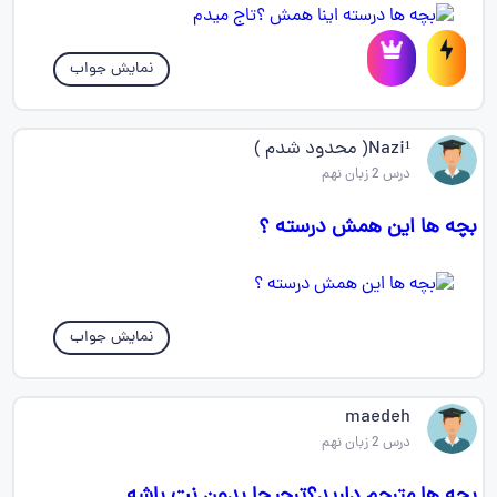
نمایش جواب
Nazi¹( محدود شدم )
درس 2 زبان نهم
بچه ها این همش درسته ؟
نمایش جواب
maedeh
درس 2 زبان نهم
بچه ها مترجم دارید؟ترجیحا بدون نت باشه