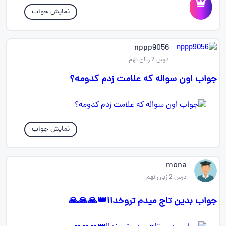
نمایش جواب
nppp9056
درس 2 زبان نهم
جواب اون سواله که علامت زدم کدومه؟
نمایش جواب
mona
درس 2 زبان نهم
جواب بدین تاج میدم تروخداا👑🙏🙏🙏