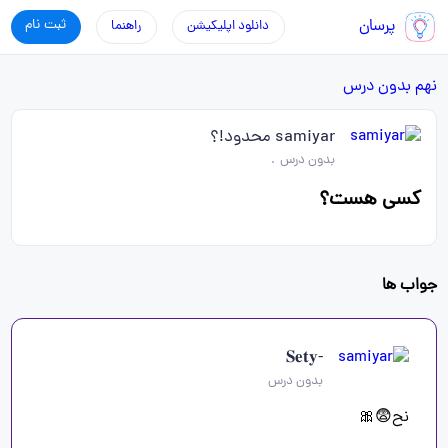
پرسان
ثبت نام
دانلود اپلیکیشن
راهنما
نهم
بدون درس
samiyar محدود!؟
بدون درس
.
کسی هست؟
جواب ها
-𝐒𝐞𝐭𝐲
بدون درس
نح😨🎀