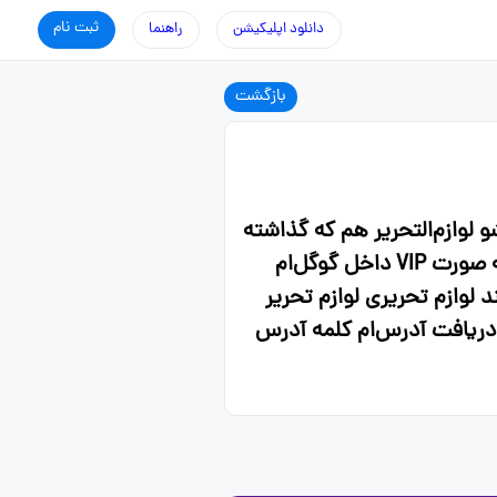
ثبت نام
دانلود اپلیکیشن
راهنما
بازگشت
البته برای ۳ ۴ ماه پیشه. من اون کشو لوازم‌التحریر هم که گذاشته
بودم، دوستم گرفته بود از بابام و چیده بودنش و واقعاً خیلی راضی بود. اینکه من بابام به صورت VIP داخل گوگل‌ام
لوازم تحریری لوازم تحریر
مپیوتری همه چی داره زیر ۴۰۰ تومن. بعد برای دریافت آدرس‌ام کلمه آدرس