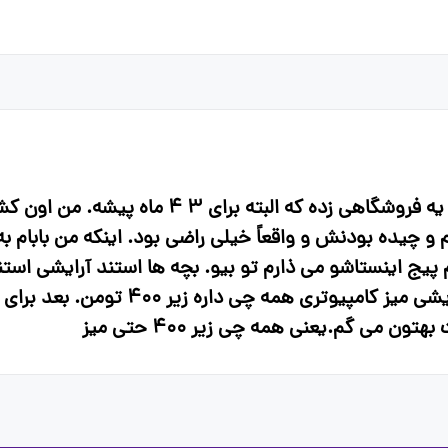
سلام بچه ها خوبین؟ من بابام یه فروشگاهی زده که 
ج اینستا‌شو می ذارم تو بیو. بچه ها استند آرایشی استند 
لوازم آرایشی میز تحریر میز آرایشی میز کا
ن می گم.یعنی همه چی زیر ۴۰۰ حتی میز