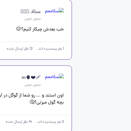
𝒯𝒾𝓃𝒶 🧚🏻‍♀️
بدون درس
خب بعدش چیکار کنیم؟😑
1
نفر پسندیده اند
.
12
نظر ارسال شده
❤️‍🩹m🫀
بدون درس
بچه گول میزنی؟🤔
0
نفر پسندیده اند
.
14
نظر ارسال شده