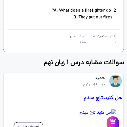
   B: They put out fires.
0
نفر پسندیده اند
0
نظر ارسال
.
شده
سوالات مشابه درس 1 زبان نهم
حمید
درس 1 زبان نهم
حل کنید تاج میدم
نمایش جواب