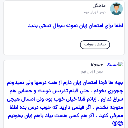
ماهگل
درس 1 زبان نهم
لطفا برای امتحان زبان نمونه سوال تستی بدید
نمایش جواب
𝑲𝒐𝒔𝒂𝒓
درس 1 زبان نهم
بچه ها فردا امتحان زبان دارم از همه درسها ولی نمیدونم
چجوری بخونم . حتی فیلم تدریس درست و حسابی هم
سراغ ندارم . زبانم قبلا خیلی خوب بود ولی امسال هیچی
متوجه نشدم . اگر فیلمی دارید که خوب درس بده لطفا
معرفی کنید . اگر هم کسی هست بیاد باهم زبان بخونیم
🥺🤧