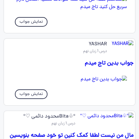
نمایش جواب
YASHAR
درس 1 زبان نهم
جواب بدین تاج میدم
نمایش جواب
‌°♧Bitaمحدود دائمی ♡°
درس 1 زبان نهم
مال من نیست لطفا کمک کنین تو خود صفحه بنویسین