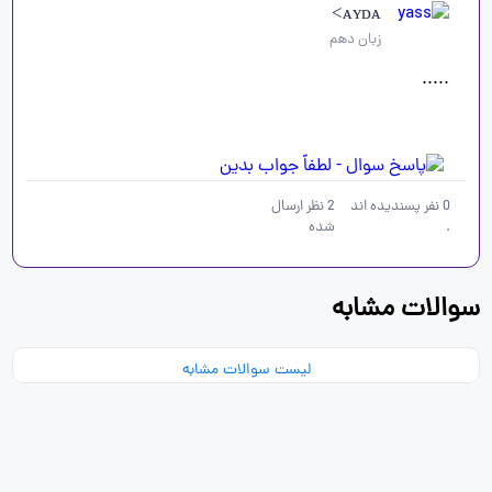
ᴀʏᴅᴀ>
زبان دهم
.....
0
نفر پسندیده اند
2
نظر ارسال
.
شده
سوالات مشابه
لیست سوالات مشابه