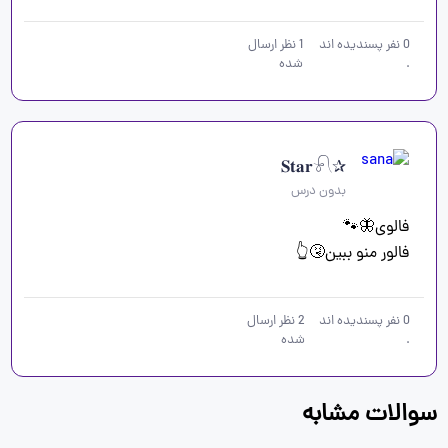
0
نفر پسندیده اند
1
نظر ارسال
.
شده
✰𝐒𝐭𝐚𝐫𓍯
بدون درس
فالور منو ببین🤧👆
0
نفر پسندیده اند
2
نظر ارسال
.
شده
سوالات مشابه