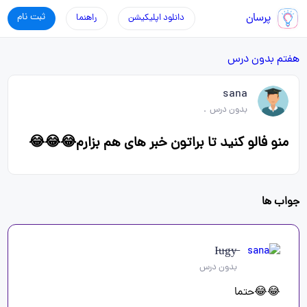
پرسان
ثبت نام
دانلود اپلیکیشن
راهنما
هفتم
بدون درس
sana
بدون درس
.
منو فالو کنید تا براتون خبر های هم بزارم😂😂😂
جواب ها
I̶u̶g̶y̶
بدون درس
😂😂حتما