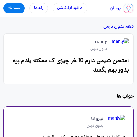
پرسان
ثبت نام
دانلود اپلیکیشن
راهنما
دهم
بدون درس
manly
بدون درس
.
امتحان شیمی دارم 10 خر چیزی ک ممکنه یادم بره
بدور بهم بگسد
جواب ها
نیروانا
بدون درس