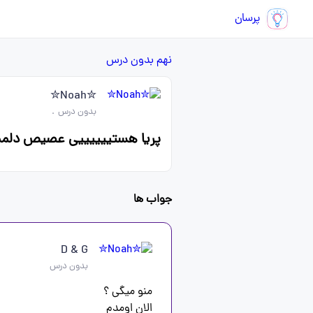
پرسان
نهم
بدون درس
✮Noah✮
بدون درس
.
پریا هستییییییی عصیص دلم
جواب ها
D & G
بدون درس
الان اومدم 