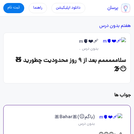
پرسان
ثبت نام
دانلود اپلیکیشن
راهنما
هفتم
بدون درس
❤️‍🩹m🫀
بدون درس
.
سلامممممم بعد از ۹ روز محدودیت چطورید 🧸
😶‍🌫️
جواب ها
(باگم😐)🎀Bahar🎀
بدون درس