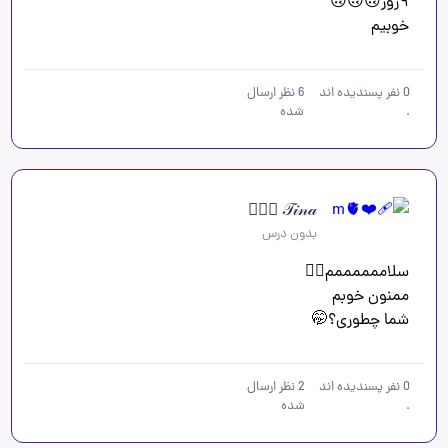
خوبیم
0
نفر پسندیده اند
6
نظر ارسال
.
شده
𝒯𝒾𝓃𝒶 🧚🏻‍♀️
بدون درس
شما چطوری؟🤭
0
نفر پسندیده اند
2
نظر ارسال
.
شده