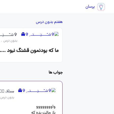
پرسان
هفتم
بدون درس
✞شـّــــیَـ
بدون درس
.
ما که بودنمون قشنگ نبود ..‌‌.
جواب ها
𝒯𝒾𝓃𝒶 🧚🏻‍♀️
بدون درس
باز حالت بده که