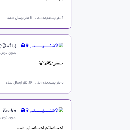
2
نفر پسندیده اند
.
8
نظر ارسال شده
(باگم😐)🎀har
بدون درس
حققق🤕😔😔
0
نفر پسندیده اند
.
36
نظر ارسال شده
𝑬𝒗𝒆𝒍𝒊𝒏
بدون درس
احساساتم احساساتی شد.