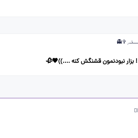
ــــتـہِ✞👻
.! بزار نبودنمون قشنگش کنه ....))🖤🥀