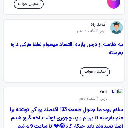
نمایش جواب
کمند راد
درس 11 اقتصاد دهم
یه خلاصه از درس یازده اقتصاد میخوام لطفا هرکی داره
بفرسته
نمایش جواب
fati
درس 11 اقتصاد دهم
سلام بچه ها جدول صفحه 133 اقتصاد رو کی نوشته برا
منم بفرسته تا ببینم باید چجوری نوشت اخه گیج شدم
اصلا نمیدونم باید چیکار کرد😭💔 تا ساعت 9 و نیم