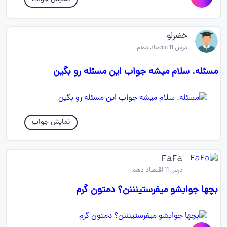
خضرلو
درس 11 اقتصاد دهم
مسئله. سلام میشه جواب این مسئله رو بگین
نمایش جواب
F𝚊F𝚊
درس 11 اقتصاد دهم
بچها جوابشو میفرستینننن؟ دمتون گرم