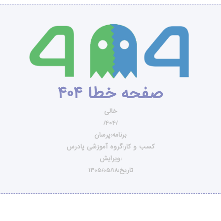
صفحه خطا 404
خالی
/404/
برنامه:پرسان
کسب و کار:گروه آموزشی پادرس
ویرایش:
تاریخ:1405/05/18