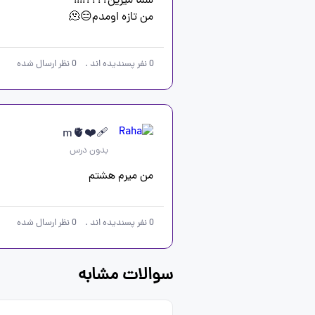
من تازه اومدم😑🫠
0
نفر پسندیده اند
.
0
نظر ارسال شده
❤️‍🩹m🫀
بدون درس
من میرم هشتم 
0
نفر پسندیده اند
.
0
نظر ارسال شده
سوالات مشابه