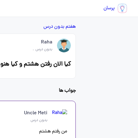
پرسان
هفتم
بدون درس
Raha
بدون درس
.
کیا الان رفتن هشتم و کیا هن
جواب ها
Uncle Meti
بدون درس
من رفتم هشتم