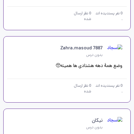
0
نفر پسندیده اند
0
نظر ارسال
.
شده
Zahra.masoud 7887
بدون درس
وضع همهٔ دهه هشتادی ها همینه🥺
0
نفر پسندیده اند
0
نظر ارسال
.
شده
نیکان
بدون درس