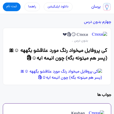
پرسان
ثبت نام
دانلود اپلیکیشن
راهنما
چهارم
بدون درس
Стихи 🙄🗿💔
بدون درس
.
کی پروفایل میخواد رنگ مورد علاقشو بگههه ☺️🎀
(پسر هم میتونه بگه) چون انیمه ایه☺️🗿
جواب ها
Keyhan