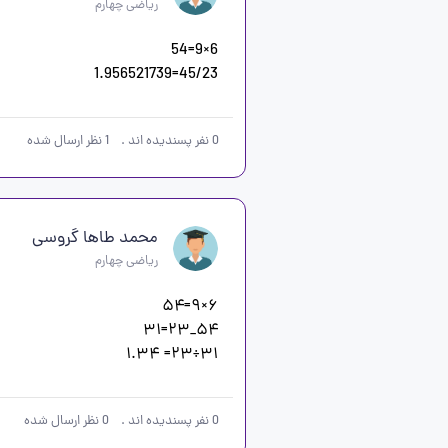
ریاضی چهارم
45/23=1.956521739
0
نفر پسندیده اند
.
1
نظر ارسال شده
محمد طاها گروسی
ریاضی چهارم
۳۱÷۲۳= ۱.۳۴

0
نفر پسندیده اند
.
0
نظر ارسال شده