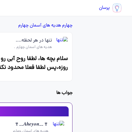
پرسان
چهارم
هدیه های آسمان چهارم
تنها در هر لحظه....
هدیه های آسمان چهارم
.
سلام بچه ها، لطفا روح آبی ر
روزه،پس لطفا فعلا محدود نکن
جواب ها
🍷__𝑨𝒉𝒆𝒚𝒐𝒏__🍷
هدیه های آسمان چهارم