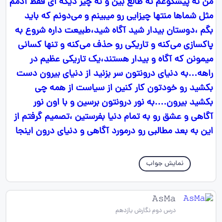
من نه پیشگوعم نه طالع بین و نه چیز دیگه ای فقط آدمم
مثل شماها منتها چیزایی رو میبینم و می‌دونم که باید
بگم ،دوستان بیدار شید آگاه شید،طبیعت داره شروع به
پاکسازی می‌کنه و تاریکی رو حذف می‌کنه و تنها کسانی
میمونن که آگاه و بیدار هستند،یک تاریکی عظیم در
راهه...به دنیای درونتون سر بزنید از دنیای بیرون دست
بکشید رو خودتون کار کنین از سیاست از همه چی
بکشید بیرون....به نور درونتون برسین و با اون نور
آگاهی و عشق رو به تمام دنیا بفرستین ،تصمیم گرفتم از
این به بعد مطالبی رو درمورد آگاهی و دنیای درون اینجا
نمایش جواب
𝙰𝚜𝙼𝚊
درس دوم نگارش یازدهم