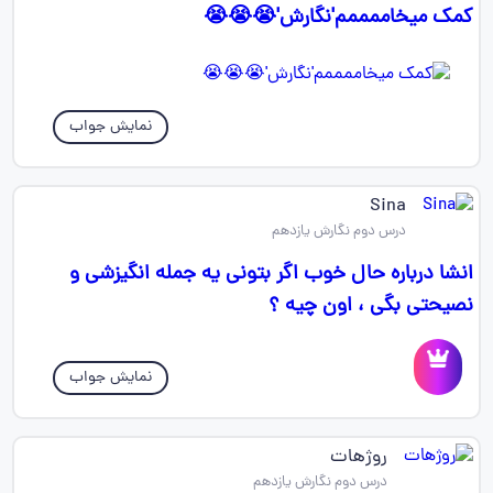
کمک میخاممممم'نگارش'😭😭😭
نمایش جواب
Sina
درس دوم نگارش یازدهم
انشا درباره حال خوب اگر بتونی یه جمله انگیزشی و
نصیحتی بگی ، اون چیه ؟
نمایش جواب
روژهات
درس دوم نگارش یازدهم