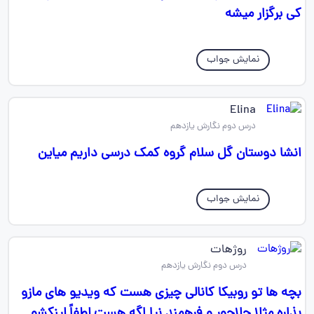
کی برگزار میشه
نمایش جواب
Elina
درس دوم نگارش یازدهم
انشا دوستان گل سلام گروه کمک درسی داریم میاین
نمایش جواب
روژهات
درس دوم نگارش یازدهم
بچه ها تو روبیکا کانالی چیزی هست که ویدیو های مازو
بذاره مثلا چلاجور و فرهمند نیا اگه هست لطفاً لینکشو