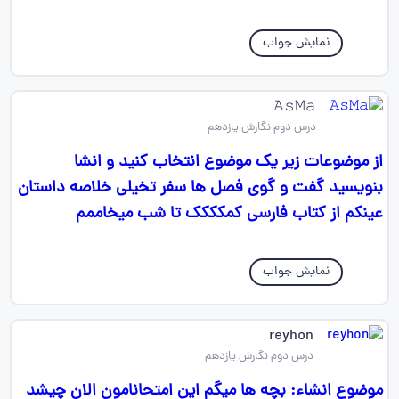
نمایش جواب
𝙰𝚜𝙼𝚊
درس دوم نگارش یازدهم
از موضوعات زیر یک موضوع انتخاب کنید و انشا
بنویسید گفت و گوی فصل ها سفر تخیلی خلاصه داستان
عینکم از کتاب فارسی کمکککک تا شب میخاممم
نمایش جواب
reyhon
درس دوم نگارش یازدهم
موضوع انشاء: بچه ها میگم این امتحانامون الان چیشد