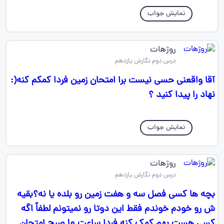
نمایش جواب
روژهات
درس دوم نگارش یازدهم
آقا واقعنی حسی نیست برا امتحان زمین فردا کمکم کنه(:
نهاد را پیدا کنید ؟
نمایش جواب
روژهات
درس دوم نگارش یازدهم
بچه ها کسی فصل سه و هفت زمین رو بلده یا نه؟بقیه
ش رو خودم خوندم فقط این دوتا رو نمیتونم لطفاً اگه
کسی هست بهم کمک کنه فردا ساعت ۱۰ صبح امتحان