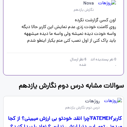
Nova
نگارش یازدهم
باید پاک کنی از اول نصب کنی منم یکبار اینطو شدم 
0
نفر پسندیده اند
6
نظر ارسال
.
شده
سوالات مشابه درس دوم نگارش یازدهم
روژهات
درس دوم نگارش یازدهم
کاربر'FATEMEH'چرا انقد خودتو بی ارزش میبینی؟ از کجا