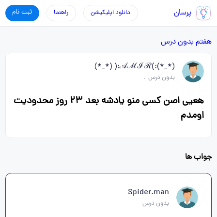
پرسان
ثبت نام
دانلود اپلیکیشن
راهنما
هفتم
بدون درس
(*_*):)𝒜ℳℐℛ:( (*_*)
بدون درس
.
هعیی اصن کسی منو یادشه بعد ۲۳ روز محدودیت
اومدم
جواب ها
Spider.man
بدون درس