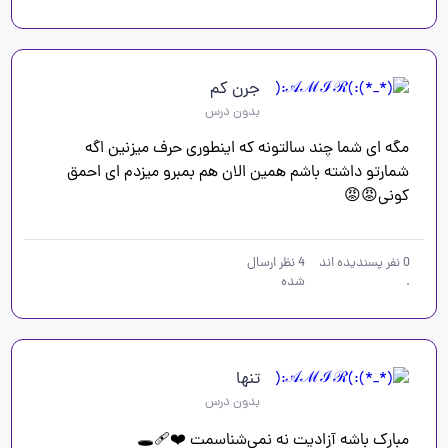
جرن کم
بدون درس
مگه ای شما چند سالتونه که اینطوری حرف میزنین اگه 
شمارتو داشته باشم همین الان هم بمبرو میزدم ای احمق 
کونی😡😡
0
نفر پسندیده اند
4
نظر ارسال
.
شده
تنها
بدون درس
مبارک باشه آزادیت نه نمی‌شناسمت ❤️‍🩹🕳️